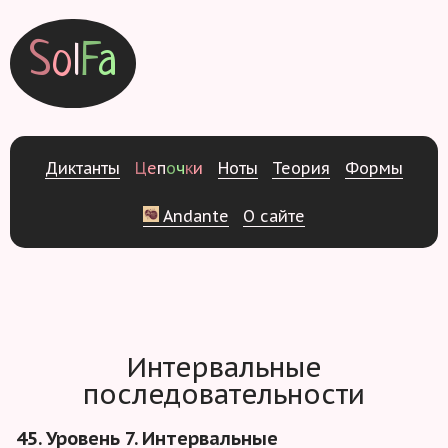
S
o
l
F
a
Д
и
к
т
а
н
т
ы
Ц
е
п
о
ч
к
и
Н
о
т
ы
Т
е
о
р
и
я
Ф
о
р
м
ы
Andante
О
с
а
й
т
е
Интервальные
последовательности
45. Уровень 7. Интервальные