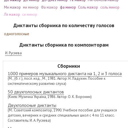
Ми мажор
ми минор
Фа мажор
фа минор
Соль мажор
соль минор
Ля мажор
си минор
Диктанты сборника по количеству голосов
одноголосные
Диктанты сборника по композиторам
И. Русяева
Сборники
1000 примеров музыкального диктанта на 1, 2 и 3 голоса
(М., (б. г.), посл. изд., М., 1981. Автор: Н. Ладухин. Пособие к
систематическому развитию слуха)
50 двухголосных диктантов
(Киев: Музична Україна, 1986. Автор: О. К. Воронин)
Двухголосные диктанты
(М.: Советский композитор, 1990. Учебное пособие для учащихся
детских, вечерних и средних специальных школ с 4 по 11 класс.
Составитель: И. А. Русяева)