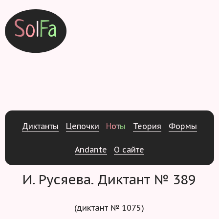
S
o
l
F
a
Д
и
к
т
а
н
т
ы
Ц
е
п
о
ч
к
и
Н
о
т
ы
Т
е
о
р
и
я
Ф
о
р
м
ы
Andante
О
с
а
й
т
е
И. Русяева. Диктант № 389
(диктант № 1075)