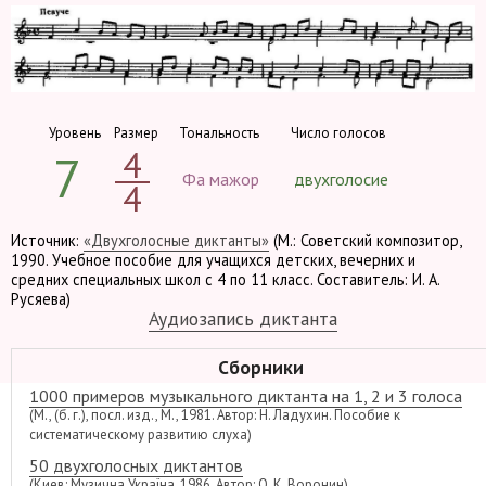
Уровень
Размер
Тональность
Число голосов
4
7
Фа мажор
двухголосие
4
Источник:
«Двухголосные диктанты»
(М.: Советский композитор,
1990. Учебное пособие для учащихся детских, вечерних и
средних специальных школ с 4 по 11 класс. Составитель: И. А.
Русяева)
Аудиозапись диктанта
Сборники
1000 примеров музыкального диктанта на 1, 2 и 3 голоса
(М., (б. г.), посл. изд., М., 1981. Автор: Н. Ладухин. Пособие к
систематическому развитию слуха)
50 двухголосных диктантов
(Киев: Музична Україна, 1986. Автор: О. К. Воронин)