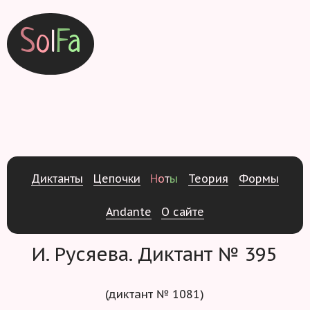
S
o
l
F
a
Д
и
к
т
а
н
т
ы
Ц
е
п
о
ч
к
и
Н
о
т
ы
Т
е
о
р
и
я
Ф
о
р
м
ы
Andante
О
с
а
й
т
е
И. Русяева. Диктант № 395
(диктант № 1081)