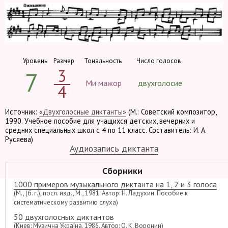
Уровень
Размер
Тональность
Число голосов
3
7
Ми мажор
двухголосие
4
Источник:
«Двухголосные диктанты»
(М.: Советский композитор,
1990. Учебное пособие для учащихся детских, вечерних и
средних специальных школ с 4 по 11 класс. Составитель: И. А.
Русяева)
Аудиозапись диктанта
Сборники
1000 примеров музыкального диктанта на 1, 2 и 3 голоса
(М., (б. г.), посл. изд., М., 1981. Автор: Н. Ладухин. Пособие к
систематическому развитию слуха)
50 двухголосных диктантов
(Киев: Музична Україна, 1986. Автор: О. К. Воронин)