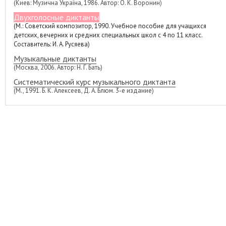
(Киев: Музична Україна, 1986. Автор: О. К. Воронин)
Двухголосные диктанты
(М.: Советский композитор, 1990. Учебное пособие для учащихся
детских, вечерних и средних специальных школ с 4 по 11 класс.
Составитель: И. А. Русяева)
Музыкальные диктанты
(Москва, 2006. Автор: Н. Г. Бать)
Систематический курс музыкального диктанта
(М., 1991. Б. К. Алексеев, Д. А. Блюм. 3-е издание)