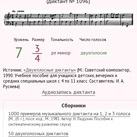
(диктант № 1096)
Уровень
Размер
Тональность
Число голосов
3
7
ре минор
двухголосие
4
Источник:
«Двухголосные диктанты»
(М.: Советский композитор,
1990. Учебное пособие для учащихся детских, вечерних и
средних специальных школ с 4 по 11 класс. Составитель: И. А.
Русяева)
Аудиозапись диктанта
Сборники
1000 примеров музыкального диктанта на 1, 2 и 3 голоса
(М., (б. г.), посл. изд., М., 1981. Автор: Н. Ладухин. Пособие к
систематическому развитию слуха)
50 двухголосных диктантов