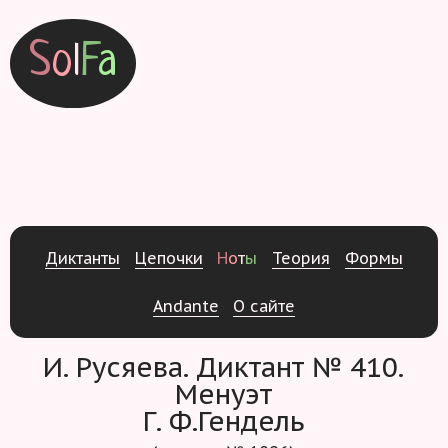
S
o
l
F
a
Д
и
к
т
а
н
т
ы
Ц
е
п
о
ч
к
и
Н
о
т
ы
Т
е
о
р
и
я
Ф
о
р
м
ы
Andante
О
с
а
й
т
е
И. Русяева. Диктант № 410.
Менуэт
Г. Ф.Гендель