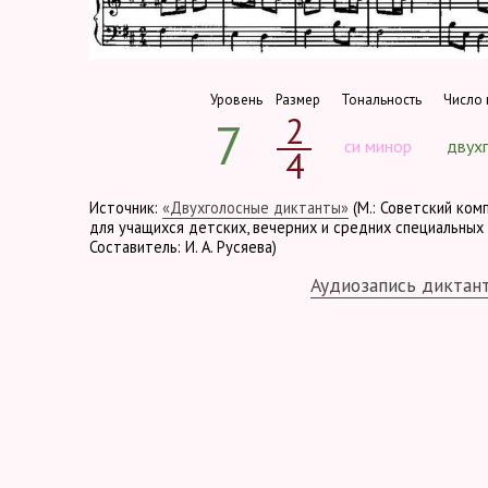
Уровень
Размер
Тональность
Число 
2
7
си минор
двух
4
Источник:
«Двухголосные диктанты»
(М.: Советский ком
для учащихся детских, вечерних и средних специальных 
Составитель: И. А. Русяева)
Аудиозапись диктан