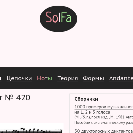
S
o
l
F
a
ы
Ц
е
п
о
ч
к
и
Н
о
т
ы
Т
е
о
р
и
я
Ф
о
р
м
ы
Andant
нт № 420
Сборники
1000 примеров музыкальног
на 1, 2 и 3 голоса
(М., (б. г.), посл. изд., М., 1981. Ав
Пособие к систематическому раз
50 двухголосных диктантов