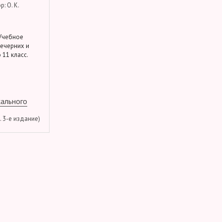
: О. К.
 Учебное
вечерних и
 11 класс.
кального
м. 3-е издание)