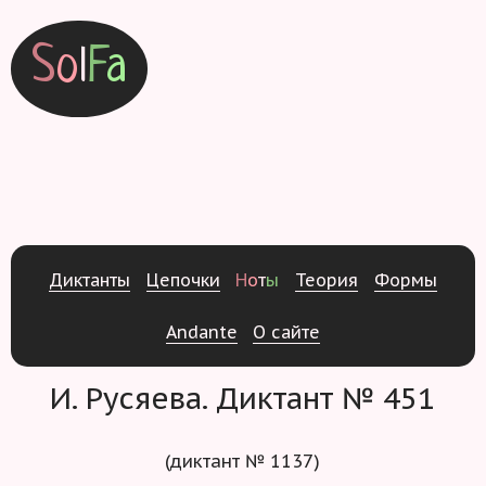
S
o
l
F
a
Д
и
к
т
а
н
т
ы
Ц
е
п
о
ч
к
и
Н
о
т
ы
Т
е
о
р
и
я
Ф
о
р
м
ы
Andante
О
с
а
й
т
е
И. Русяева. Диктант № 451
(диктант № 1137)