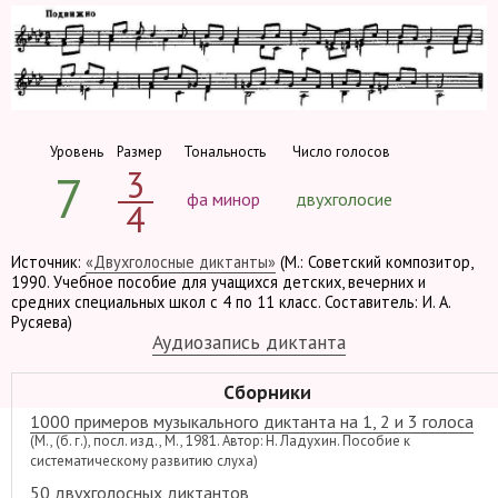
Уровень
Размер
Тональность
Число голосов
3
7
фа минор
двухголосие
4
Источник:
«Двухголосные диктанты»
(М.: Советский композитор,
1990. Учебное пособие для учащихся детских, вечерних и
средних специальных школ с 4 по 11 класс. Составитель: И. А.
Русяева)
Аудиозапись диктанта
Сборники
1000 примеров музыкального диктанта на 1, 2 и 3 голоса
(М., (б. г.), посл. изд., М., 1981. Автор: Н. Ладухин. Пособие к
систематическому развитию слуха)
50 двухголосных диктантов