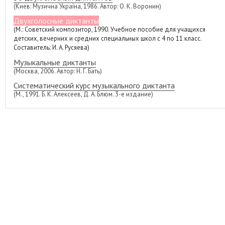
(Киев: Музична Україна, 1986. Автор: О. К. Воронин)
Двухголосные диктанты
(М.: Советский композитор, 1990. Учебное пособие для учащихся
детских, вечерних и средних специальных школ с 4 по 11 класс.
Составитель: И. А. Русяева)
Музыкальные диктанты
(Москва, 2006. Автор: Н. Г. Бать)
Систематический курс музыкального диктанта
(М., 1991. Б. К. Алексеев, Д. А. Блюм. 3-е издание)