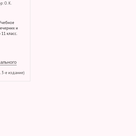
: О. К.
 Учебное
вечерних и
 11 класс.
кального
м. 3-е издание)