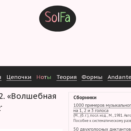
S
o
l
F
a
ы
Ц
е
п
о
ч
к
и
Н
о
т
ы
Т
е
о
р
и
я
Ф
о
р
м
ы
Andant
Сборники
.
1000 примеров музыкальног
т
на 1, 2 и 3 голоса
(М., (б. г.), посл. изд., М., 1981. Ав
Пособие к систематическому раз
50 двухголосных диктантов