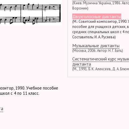
(Киев: Музична Україна, 1986. Автор
Воронин)
Двухголосные диктанты
(М.: Советский композитор, 1990.
пособие для учащихся детских, 
средних специальных школ с 4 по
Составитель: И. А. Русяева)
Музыкальные диктанты
(Москва, 2006. Автор: Н. Г. Бать)
Систематический курс музы
диктанта
(М., 1991. Б. К. Алексеев, Д. А. Блю
позитор, 1990. Учебное пособие
школ с 4 по 11 класс.
та