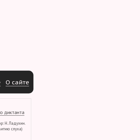
e
О
с
а
й
т
е
о диктанта
тор: Н. Ладухин.
витию слуха)