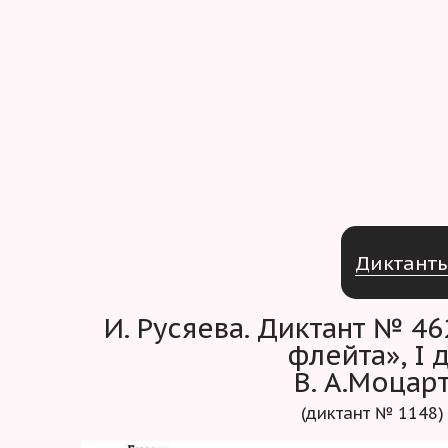
Д
и
к
т
а
н
т
И. Русяева. Диктант № 462. «Волшебная
флейта», I д
В. А.Моцар
(диктант № 1148)