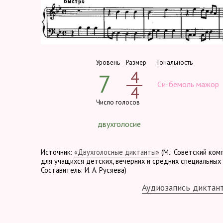
Уровень
Размер
Тональность
4
7
Си-бемоль мажор
4
Число голосов
двухголосие
Источник:
«Двухголосные диктанты»
(М.: Советский ком
для учащихся детских, вечерних и средних специальных 
Составитель: И. А. Русяева)
Аудиозапись диктан