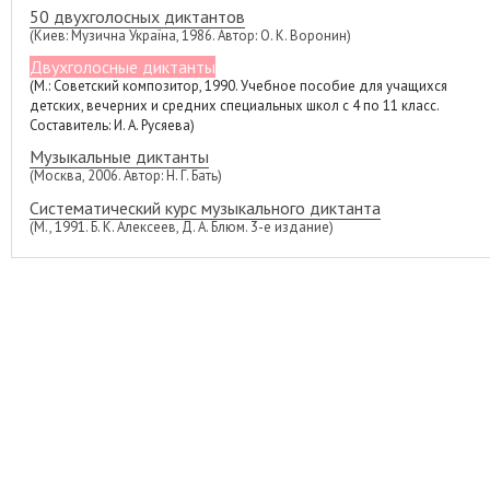
50 двухголосных диктантов
(Киев: Музична Україна, 1986. Автор: О. К. Воронин)
Двухголосные диктанты
(М.: Советский композитор, 1990. Учебное пособие для учащихся
детских, вечерних и средних специальных школ с 4 по 11 класс.
Составитель: И. А. Русяева)
Музыкальные диктанты
(Москва, 2006. Автор: Н. Г. Бать)
Систематический курс музыкального диктанта
(М., 1991. Б. К. Алексеев, Д. А. Блюм. 3-е издание)