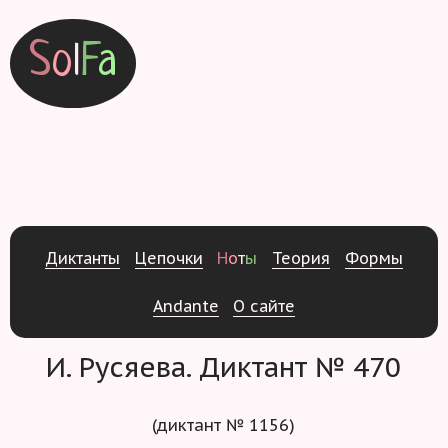
S
o
l
F
a
Д
и
к
т
а
н
т
ы
Ц
е
п
о
ч
к
и
Н
о
т
ы
Т
е
о
р
и
я
Ф
о
р
м
ы
Andante
О
с
а
й
т
е
И. Русяева. Диктант № 470
(диктант № 1156)