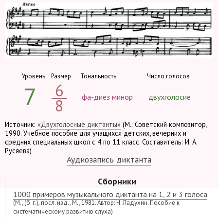
Уровень
Размер
Тональность
Число голосов
6
7
фа-диез минор
двухголосие
8
Источник:
«Двухголосные диктанты»
(М.: Советский композитор,
1990. Учебное пособие для учащихся детских, вечерних и
средних специальных школ с 4 по 11 класс. Составитель: И. А.
Русяева)
Аудиозапись диктанта
Сборники
1000 примеров музыкального диктанта на 1, 2 и 3 голоса
(М., (б. г.), посл. изд., М., 1981. Автор: Н. Ладухин. Пособие к
систематическому развитию слуха)