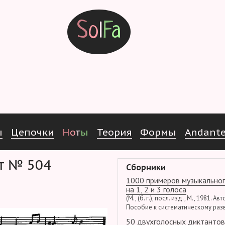
S
o
l
F
a
ы
Ц
е
п
о
ч
к
и
Н
о
т
ы
Т
е
о
р
и
я
Ф
о
р
м
ы
Andant
нт № 504
Сборники
1000 примеров музыкальног
на 1, 2 и 3 голоса
(М., (б. г.), посл. изд., М., 1981. Ав
Пособие к систематическому раз
50 двухголосных диктантов