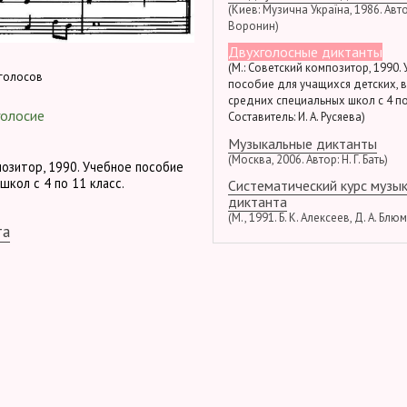
(Киев: Музична Україна, 1986. Автор
Воронин)
Двухголосные диктанты
(М.: Советский композитор, 1990.
голосов
пособие для учащихся детских, 
средних специальных школ с 4 по
голосие
Составитель: И. А. Русяева)
Музыкальные диктанты
(Москва, 2006. Автор: Н. Г. Бать)
позитор, 1990. Учебное пособие
школ с 4 по 11 класс.
Систематический курс музы
диктанта
(М., 1991. Б. К. Алексеев, Д. А. Блю
та