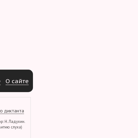
e
О
с
а
й
т
е
о диктанта
тор: Н. Ладухин.
витию слуха)