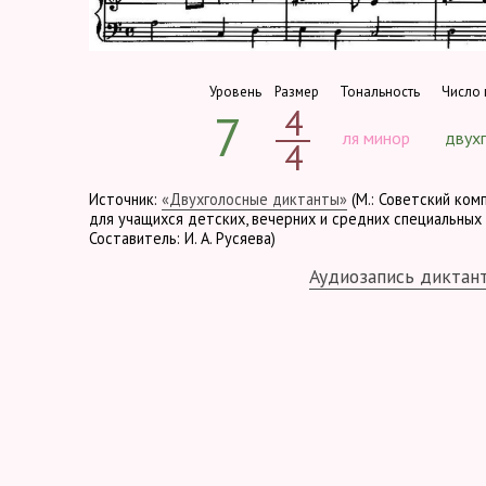
Уровень
Размер
Тональность
Число 
4
7
ля минор
двух
4
Источник:
«Двухголосные диктанты»
(М.: Советский ком
для учащихся детских, вечерних и средних специальных 
Составитель: И. А. Русяева)
Аудиозапись диктан