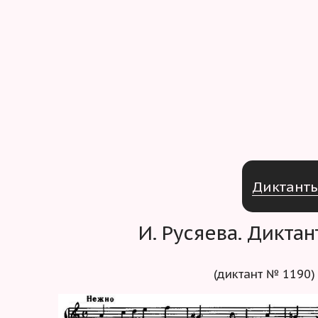
Д
и
к
т
а
н
т
И. Русяева. Дикта
(диктант № 1190)