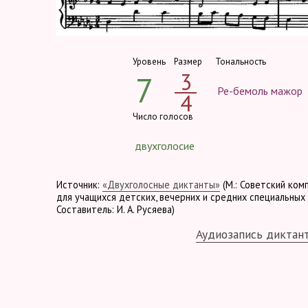
Уровень
Размер
Тональность
3
7
Ре-бемоль мажор
4
Число голосов
двухголосие
Источник:
«Двухголосные диктанты»
(М.: Советский ком
для учащихся детских, вечерних и средних специальных 
Составитель: И. А. Русяева)
Аудиозапись диктан