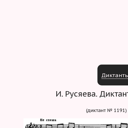
Д
и
к
т
а
н
т
И. Русяева. Дикта
(диктант № 1191)