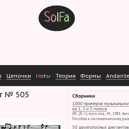
S
o
l
F
a
ы
Ц
е
п
о
ч
к
и
Н
о
т
ы
Т
е
о
р
и
я
Ф
о
р
м
ы
Andant
нт № 505
Сборники
1000 примеров музыкальног
на 1, 2 и 3 голоса
(М., (б. г.), посл. изд., М., 1981. Ав
Пособие к систематическому раз
50 двухголосных диктантов