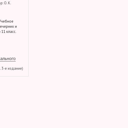
: О. К.
 Учебное
вечерних и
 11 класс.
кального
м. 3-е издание)