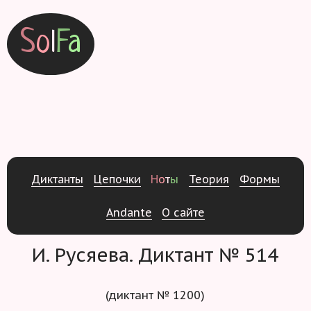
S
o
l
F
a
Д
и
к
т
а
н
т
ы
Ц
е
п
о
ч
к
и
Н
о
т
ы
Т
е
о
р
и
я
Ф
о
р
м
ы
Andante
О
с
а
й
т
е
И. Русяева. Диктант № 514
(диктант № 1200)