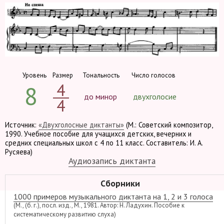
Уровень
Размер
Тональность
Число голосов
4
8
до минор
двухголосие
4
Источник:
«Двухголосные диктанты»
(М.: Советский композитор,
1990. Учебное пособие для учащихся детских, вечерних и
средних специальных школ с 4 по 11 класс. Составитель: И. А.
Русяева)
Аудиозапись диктанта
Сборники
1000 примеров музыкального диктанта на 1, 2 и 3 голоса
(М., (б. г.), посл. изд., М., 1981. Автор: Н. Ладухин. Пособие к
систематическому развитию слуха)