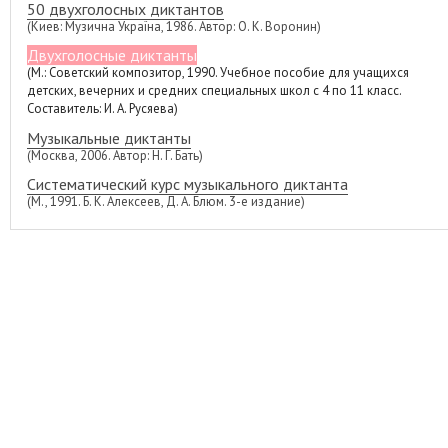
50 двухголосных диктантов
(Киев: Музична Україна, 1986. Автор: О. К. Воронин)
Двухголосные диктанты
(М.: Советский композитор, 1990. Учебное пособие для учащихся
детских, вечерних и средних специальных школ с 4 по 11 класс.
Составитель: И. А. Русяева)
Музыкальные диктанты
(Москва, 2006. Автор: Н. Г. Бать)
Систематический курс музыкального диктанта
(М., 1991. Б. К. Алексеев, Д. А. Блюм. 3-е издание)