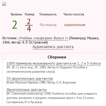
Уровень
Размер
Тональность
Число голосов
2
2
Фа мажор
одноголосие
4
Источник:
«Учебник сольфеджио. Выпуск I»
(Ленинград: Музыка,
1966. Автор: А. Л. Островский)
Аудиозапись диктанта
Сборники
1000 примеров музыкального диктанта на 1, 2 и 3 голоса
(М., (б. г.), посл. изд., М., 1981. Автор: Н. Ладухин. Пособие к
систематическому развитию слуха)
50 двухголосных диктантов
(Киев: Музична Україна, 1986. Автор: О. К. Воронин)
Двухголосные диктанты
(М.: Советский композитор, 1990. Учебное пособие для учащихся
детских, вечерних и средних специальных школ с 4 по 11 класс.
Составитель: И. А. Русяева)