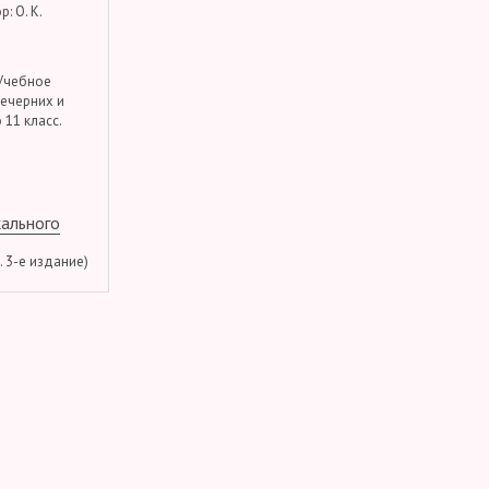
: О. К.
 Учебное
вечерних и
 11 класс.
кального
м. 3-е издание)