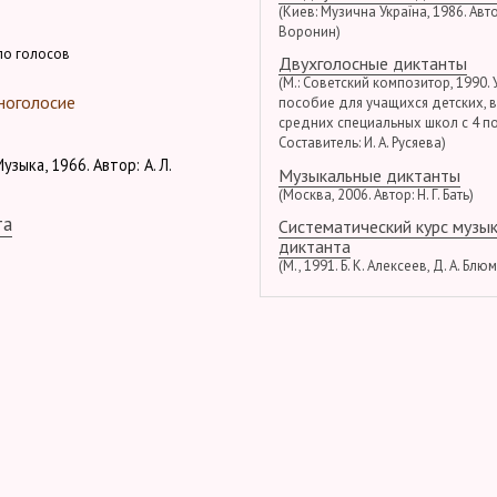
(Киев: Музична Україна, 1986. Автор
Воронин)
ло голосов
Двухголосные диктанты
(М.: Советский композитор, 1990.
ноголосие
пособие для учащихся детских, 
средних специальных школ с 4 по
Составитель: И. А. Русяева)
узыка, 1966. Автор: А. Л.
Музыкальные диктанты
(Москва, 2006. Автор: Н. Г. Бать)
та
Систематический курс музы
диктанта
(М., 1991. Б. К. Алексеев, Д. А. Блю