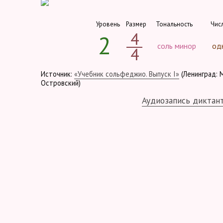
Уровень
Размер
Тональность
Чис
4
2
соль минор
од
4
Источник:
«Учебник сольфеджио. Выпуск I»
(Ленинград: М
Островский)
Аудиозапись диктан