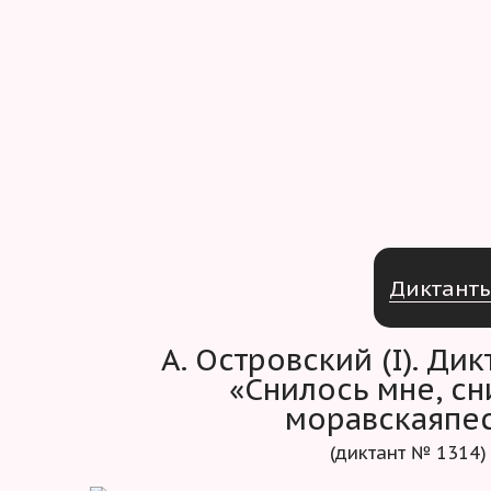
Д
и
к
т
а
н
т
А. Островский (I). Диктант № 103.
«Снилось мне, сн
моравскаяпе
(диктант № 1314)