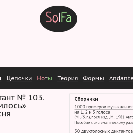
S
o
l
F
a
ы
Ц
е
п
о
ч
к
и
Н
о
т
ы
Т
е
о
р
и
я
Ф
о
р
м
ы
Andant
Сборники
илось»
1000 примеров музыкальног
сня
на 1, 2 и 3 голоса
(М., (б. г.), посл. изд., М., 1981. Ав
Пособие к систематическому раз
50 двухголосных диктантов