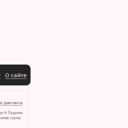
e
О
с
а
й
т
е
о диктанта
тор: Н. Ладухин.
витию слуха)