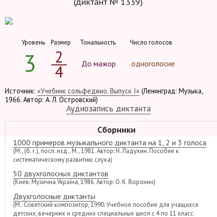
(диктант № 1339)
Уровень
Размер
Тональность
Число голосов
2
3
До мажор
одноголосие
4
Источник:
«Учебник сольфеджио. Выпуск I»
(Ленинград: Музыка,
1966. Автор: А. Л. Островский)
Аудиозапись диктанта
Сборники
1000 примеров музыкального диктанта на 1, 2 и 3 голоса
(М., (б. г.), посл. изд., М., 1981. Автор: Н. Ладухин. Пособие к
систематическому развитию слуха)
50 двухголосных диктантов
(Киев: Музична Україна, 1986. Автор: О. К. Воронин)
Двухголосные диктанты
(М.: Советский композитор, 1990. Учебное пособие для учащихся
детских, вечерних и средних специальных школ с 4 по 11 класс.