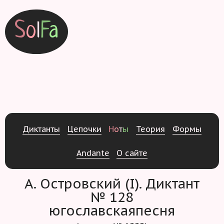
S
o
l
F
a
Д
и
к
т
а
н
т
ы
Ц
е
п
о
ч
к
и
Н
о
т
ы
Т
е
о
р
и
я
Ф
о
р
м
ы
Andante
О
с
а
й
т
е
А. Островский (I). Диктант
№ 128
югославскаяпесня