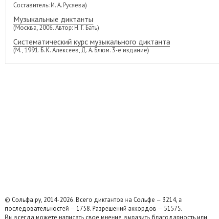
Составитель: И. А. Русяева)
Музыкальные диктанты
(Москва, 2006. Автор: Н. Г. Бать)
Систематический курс музыкального диктанта
(М., 1991. Б. К. Алексеев, Д. А. Блюм. 3-е издание)
© Сольфа.ру, 2014-2026. Всего диктантов на Сольфе — 3214, а
последовательностей — 1758. Разрешений аккордов — 51575.
Вы всегда можете написать свое мнение, выразить благодарность или