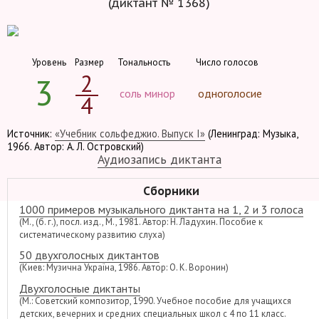
(диктант № 1368)
Уровень
Размер
Тональность
Число голосов
2
3
соль минор
одноголосие
4
Источник:
«Учебник сольфеджио. Выпуск I»
(Ленинград: Музыка,
1966. Автор: А. Л. Островский)
Аудиозапись диктанта
Сборники
1000 примеров музыкального диктанта на 1, 2 и 3 голоса
(М., (б. г.), посл. изд., М., 1981. Автор: Н. Ладухин. Пособие к
систематическому развитию слуха)
50 двухголосных диктантов
(Киев: Музична Україна, 1986. Автор: О. К. Воронин)
Двухголосные диктанты
(М.: Советский композитор, 1990. Учебное пособие для учащихся
детских, вечерних и средних специальных школ с 4 по 11 класс.