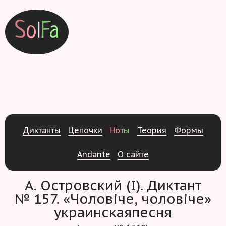
S
o
l
F
a
Д
и
к
т
а
н
т
ы
Ц
е
п
о
ч
к
и
Н
о
т
ы
Т
е
о
р
и
я
Ф
о
р
м
ы
Andante
О
с
а
й
т
е
А. Островский (I). Диктант
№ 157. «Чоловiче, чоловiче»
украинскаяпесня