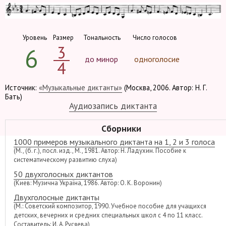
Уровень
Размер
Тональность
Число голосов
3
6
до минор
одноголосие
4
Источник:
«Музыкальные диктанты»
(Москва, 2006. Автор: Н. Г.
Бать)
Аудиозапись диктанта
Сборники
1000 примеров музыкального диктанта на 1, 2 и 3 голоса
(М., (б. г.), посл. изд., М., 1981. Автор: Н. Ладухин. Пособие к
систематическому развитию слуха)
50 двухголосных диктантов
(Киев: Музична Україна, 1986. Автор: О. К. Воронин)
Двухголосные диктанты
(М.: Советский композитор, 1990. Учебное пособие для учащихся
детских, вечерних и средних специальных школ с 4 по 11 класс.
Составитель: И. А. Русяева)