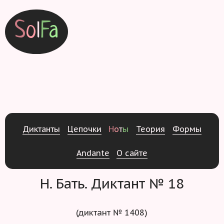
S
o
l
F
a
Д
и
к
т
а
н
т
ы
Ц
е
п
о
ч
к
и
Н
о
т
ы
Т
е
о
р
и
я
Ф
о
р
м
ы
Andante
О
с
а
й
т
е
Н. Бать. Диктант № 18
(диктант № 1408)