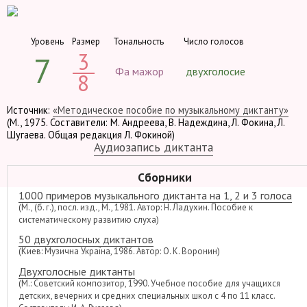
Уровень
Размер
Тональность
Число голосов
3
7
Фа мажор
двухголосие
8
Источник:
«Методическое пособие по музыкальному диктанту»
(М., 1975. Составители: М. Андреева, В. Надеждина, Л. Фокина, Л.
Шугаева. Общая редакция Л. Фокиной)
Аудиозапись диктанта
Сборники
1000 примеров музыкального диктанта на 1, 2 и 3 голоса
(М., (б. г.), посл. изд., М., 1981. Автор: Н. Ладухин. Пособие к
систематическому развитию слуха)
50 двухголосных диктантов
(Киев: Музична Україна, 1986. Автор: О. К. Воронин)
Двухголосные диктанты
(М.: Советский композитор, 1990. Учебное пособие для учащихся
детских, вечерних и средних специальных школ с 4 по 11 класс.