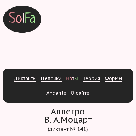
S
o
l
F
a
Д
и
к
т
а
н
т
ы
Ц
е
п
о
ч
к
и
Н
о
т
ы
Т
е
о
р
и
я
Ф
о
р
м
ы
Andante
О
с
а
й
т
е
Аллегро
В. А.Моцарт
(диктант № 141)