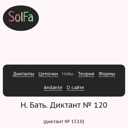
S
o
l
F
a
Д
и
к
т
а
н
т
ы
Ц
е
п
о
ч
к
и
Н
о
т
ы
Т
е
о
р
и
я
Ф
о
р
м
ы
Andante
О
с
а
й
т
е
Н. Бать. Диктант № 120
(диктант № 1510)