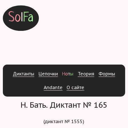
S
o
l
F
a
Д
и
к
т
а
н
т
ы
Ц
е
п
о
ч
к
и
Н
о
т
ы
Т
е
о
р
и
я
Ф
о
р
м
ы
Andante
О
с
а
й
т
е
Н. Бать. Диктант № 165
(диктант № 1555)