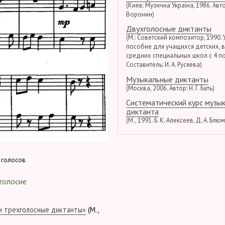
(Киев: Музична Україна, 1986. Автор
Воронин)
Двухголосные диктанты
(М.: Советский композитор, 1990.
пособие для учащихся детских, 
средних специальных школ с 4 по
Составитель: И. А. Русяева)
Музыкальные диктанты
(Москва, 2006. Автор: Н. Г. Бать)
Систематический курс музы
диктанта
(М., 1991. Б. К. Алексеев, Д. А. Блю
 голосов
голосие
 и трехголосные диктанты»
(М.,