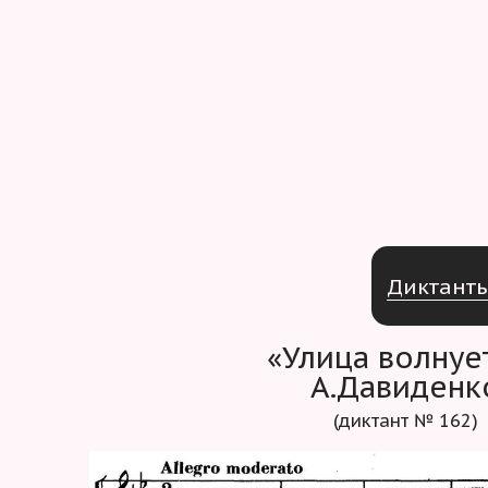
Д
и
к
т
а
н
т
«Улица волнуе
А.Давиденк
(диктант № 162)