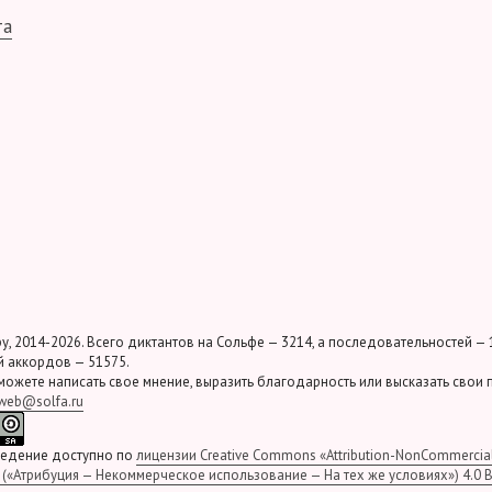
та
у, 2014-2026. Всего диктантов на Сольфе — 3214, а последовательностей — 
 аккордов — 51575.
можете написать свое мнение, выразить благодарность или высказать свои
web@solfa.ru
ведение доступно по
лицензии Creative Commons «Attribution-NonCommercia
» («Атрибуция — Некоммерческое использование — На тех же условиях») 4.0 