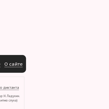
e
О
с
а
й
т
е
о диктанта
тор: Н. Ладухин.
витию слуха)