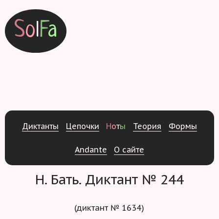
S
o
l
F
a
Д
и
к
т
а
н
т
ы
Ц
е
п
о
ч
к
и
Н
о
т
ы
Т
е
о
р
и
я
Ф
о
р
м
ы
Andante
О
с
а
й
т
е
Н. Бать. Диктант № 244
(диктант № 1634)