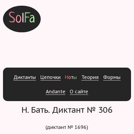
S
o
l
F
a
Д
и
к
т
а
н
т
ы
Ц
е
п
о
ч
к
и
Н
о
т
ы
Т
е
о
р
и
я
Ф
о
р
м
ы
Andante
О
с
а
й
т
е
Н. Бать. Диктант № 306
(диктант № 1696)