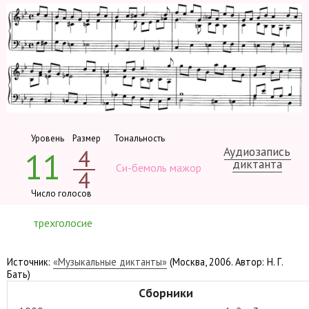
Уровень
Размер
Тональность
Аудиозапись
4
11
диктанта
Си-бемоль мажор
4
Число голосов
трехголосие
Источник:
«Музыкальные диктанты»
(Москва, 2006. Автор: Н. Г.
Бать)
Сборники