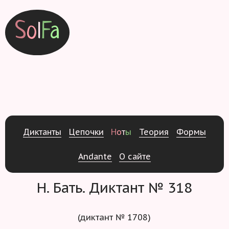
S
o
l
F
a
Д
и
к
т
а
н
т
ы
Ц
е
п
о
ч
к
и
Н
о
т
ы
Т
е
о
р
и
я
Ф
о
р
м
ы
Andante
О
с
а
й
т
е
Н. Бать. Диктант № 318
(диктант № 1708)