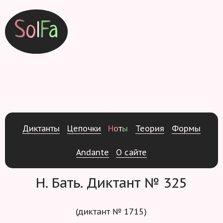
S
o
l
F
a
Д
и
к
т
а
н
т
ы
Ц
е
п
о
ч
к
и
Н
о
т
ы
Т
е
о
р
и
я
Ф
о
р
м
ы
Andante
О
с
а
й
т
е
Н. Бать. Диктант № 325
(диктант № 1715)