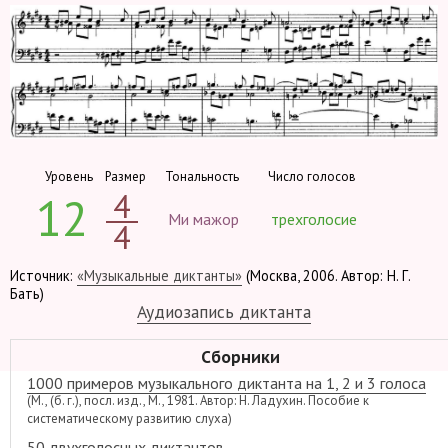
Уровень
Размер
Тональность
Число голосов
4
12
Ми мажор
трехголосие
4
Источник:
«Музыкальные диктанты»
(Москва, 2006. Автор: Н. Г.
Бать)
Аудиозапись диктанта
Сборники
1000 примеров музыкального диктанта на 1, 2 и 3 голоса
(М., (б. г.), посл. изд., М., 1981. Автор: Н. Ладухин. Пособие к
систематическому развитию слуха)
50 двухголосных диктантов