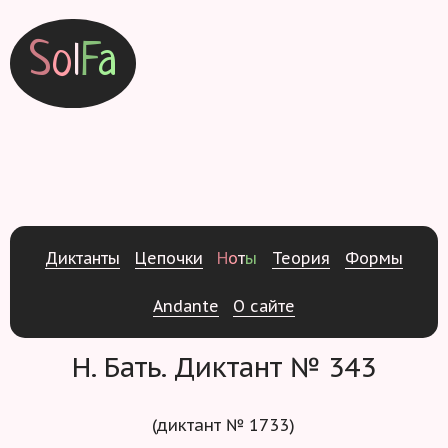
S
o
l
F
a
Д
и
к
т
а
н
т
ы
Ц
е
п
о
ч
к
и
Н
о
т
ы
Т
е
о
р
и
я
Ф
о
р
м
ы
Andante
О
с
а
й
т
е
Н. Бать. Диктант № 343
(диктант № 1733)