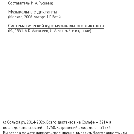
Составитель: И. А. Русяева)
Музыкальные диктанты
(Москва, 2006. Автор: Н. Г. Бать)
Систематический курс музыкального диктанта
(М., 1991. Б. К. Алексеев, Д. А. Блюм. 3-е издание)
© Сольфа.ру, 2014-2026. Всего диктантов на Сольфе — 3214, а
последовательностей — 1758. Разрешений аккордов — 51575.
Вы всегда можете написать свое мнение, выразить благодарность или