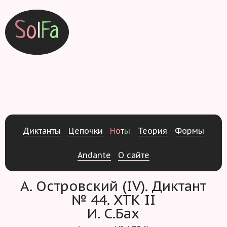
S
o
l
F
a
Д
и
к
т
а
н
т
ы
Ц
е
п
о
ч
к
и
Н
о
т
ы
Т
е
о
р
и
я
Ф
о
р
м
ы
Andante
О
с
а
й
т
е
А. Островский (IV). Диктант
№ 44. ХТК II
И. С.Бах