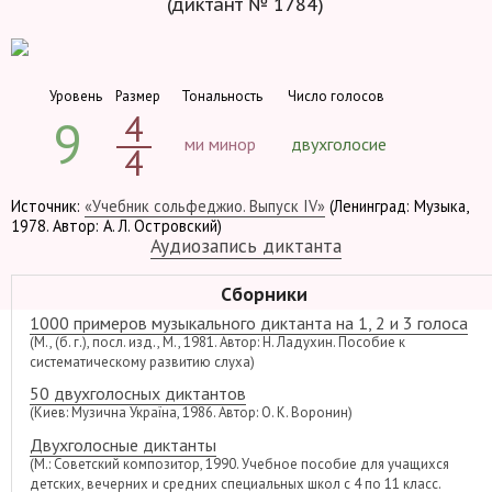
(диктант № 1784)
Уровень
Размер
Тональность
Число голосов
4
9
ми минор
двухголосие
4
Источник:
«Учебник сольфеджио. Выпуск IV»
(Ленинград: Музыка,
1978. Автор: А. Л. Островский)
Аудиозапись диктанта
Сборники
1000 примеров музыкального диктанта на 1, 2 и 3 голоса
(М., (б. г.), посл. изд., М., 1981. Автор: Н. Ладухин. Пособие к
систематическому развитию слуха)
50 двухголосных диктантов
(Киев: Музична Україна, 1986. Автор: О. К. Воронин)
Двухголосные диктанты
(М.: Советский композитор, 1990. Учебное пособие для учащихся
детских, вечерних и средних специальных школ с 4 по 11 класс.