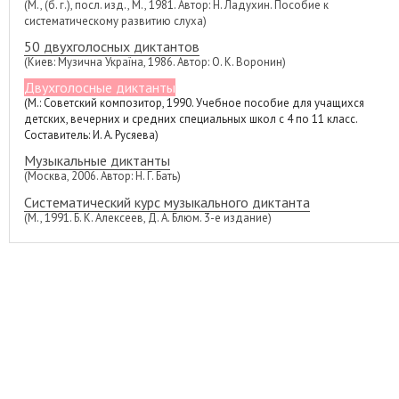
(М., (б. г.), посл. изд., М., 1981. Автор: Н. Ладухин. Пособие к
систематическому развитию слуха)
50 двухголосных диктантов
(Киев: Музична Україна, 1986. Автор: О. К. Воронин)
Двухголосные диктанты
(М.: Советский композитор, 1990. Учебное пособие для учащихся
детских, вечерних и средних специальных школ с 4 по 11 класс.
Составитель: И. А. Русяева)
Музыкальные диктанты
(Москва, 2006. Автор: Н. Г. Бать)
Систематический курс музыкального диктанта
(М., 1991. Б. К. Алексеев, Д. А. Блюм. 3-е издание)