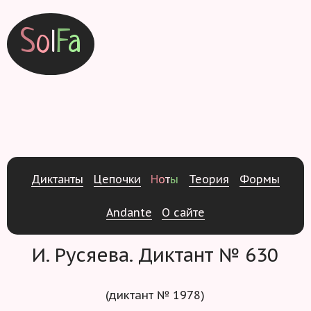
S
o
l
F
a
Д
и
к
т
а
н
т
ы
Ц
е
п
о
ч
к
и
Н
о
т
ы
Т
е
о
р
и
я
Ф
о
р
м
ы
Andante
О
с
а
й
т
е
И. Русяева. Диктант № 630
(диктант № 1978)