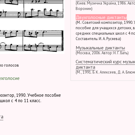
(Киев: Музична Україна, 1986. Автор
Воронин)
Двухголосные диктанты
(М.: Советский композитор, 1990.
пособие для учащихся детских, 
средних специальных школ с 4 по
Составитель: И. А. Русяева)
Музыкальные диктанты
(Москва, 2006. Автор: Н. Г. Бать)
Систематический курс музы
ло голосов
диктанта
(М., 1991. Б. К. Алексеев, Д. А. Блю
ухголосие
позитор, 1990. Учебное пособие
школ с 4 по 11 класс.
та