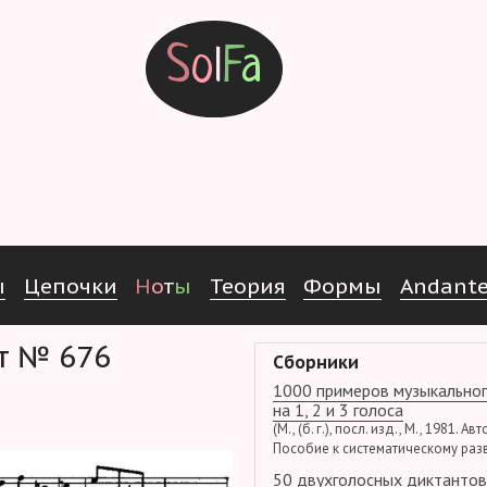
S
o
l
F
a
ы
Ц
е
п
о
ч
к
и
Н
о
т
ы
Т
е
о
р
и
я
Ф
о
р
м
ы
Andant
нт № 676
Сборники
1000 примеров музыкальног
на 1, 2 и 3 голоса
(М., (б. г.), посл. изд., М., 1981. Ав
Пособие к систематическому раз
50 двухголосных диктантов