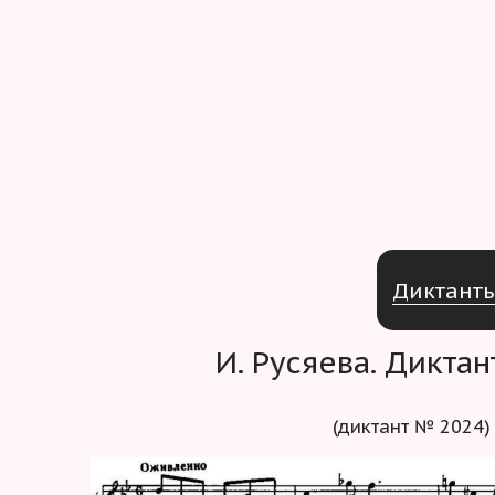
Д
и
к
т
а
н
т
И. Русяева. Дикта
(диктант № 2024)