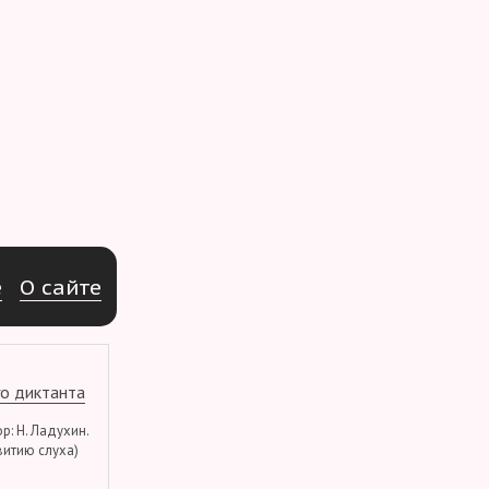
e
О
с
а
й
т
е
о диктанта
тор: Н. Ладухин.
витию слуха)