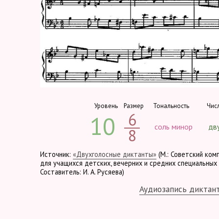
Уровень
Размер
Тональность
Чис
6
10
соль минор
дв
8
Источник:
«Двухголосные диктанты»
(М.: Советский ком
для учащихся детских, вечерних и средних специальных 
Составитель: И. А. Русяева)
Аудиозапись диктан