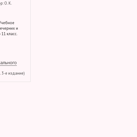
: О. К.
 Учебное
вечерних и
 11 класс.
кального
м. 3-е издание)