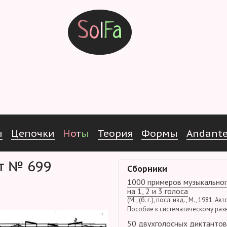
S
o
l
F
a
ы
Ц
е
п
о
ч
к
и
Н
о
т
ы
Т
е
о
р
и
я
Ф
о
р
м
ы
Andant
нт № 699
Сборники
1000 примеров музыкальног
на 1, 2 и 3 голоса
(М., (б. г.), посл. изд., М., 1981. Ав
Пособие к систематическому раз
50 двухголосных диктантов