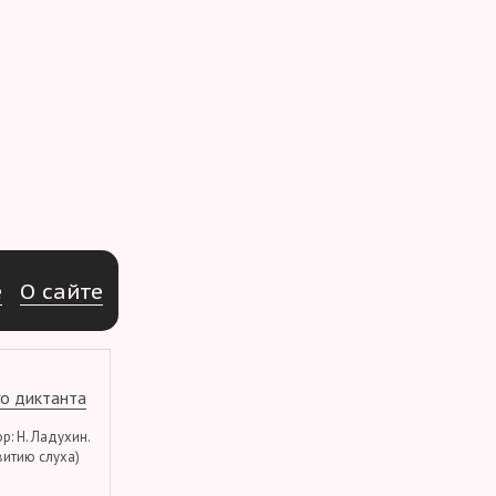
e
О
с
а
й
т
е
о диктанта
тор: Н. Ладухин.
витию слуха)