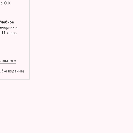
: О. К.
 Учебное
вечерних и
 11 класс.
кального
м. 3-е издание)