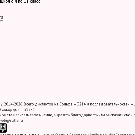
школ с 4 по 11 класс.
та
у, 2014-2026. Всего диктантов на Сольфе — 3214, а последовательностей — 
 аккордов — 51575.
можете написать свое мнение, выразить благодарность или высказать свои
web@solfa.ru