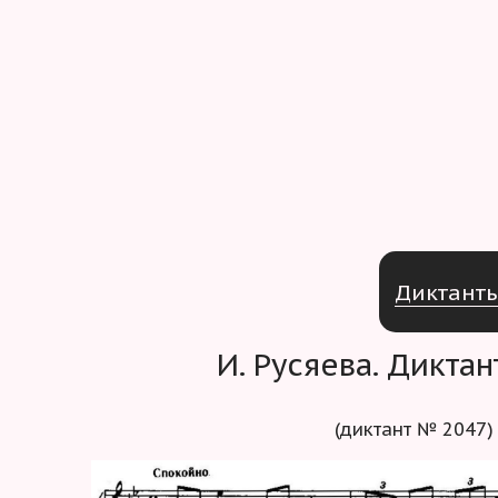
Д
и
к
т
а
н
т
И. Русяева. Дикта
(диктант № 2047)