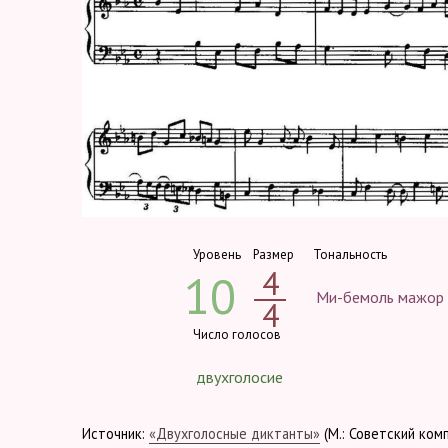
Уровень
Размер
Тональность
4
10
Ми-бемоль мажор
4
Число голосов
двухголосие
Источник:
«Двухголосные диктанты»
(М.: Советский ком