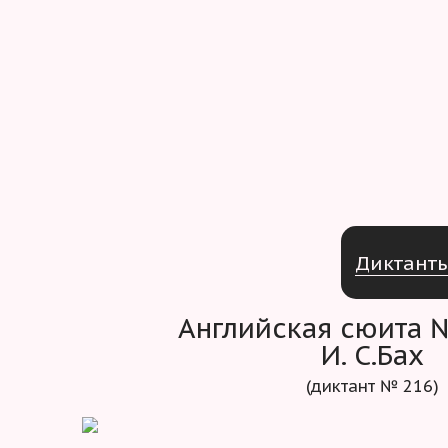
Д
и
к
т
а
н
т
Английская сюита 
И. С.Бах
(диктант № 216)