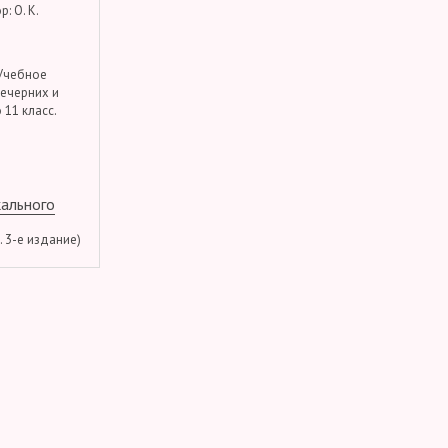
: О. К.
 Учебное
вечерних и
 11 класс.
кального
м. 3-е издание)