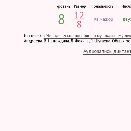
Уровень
Размер
Тональность
Числ
12
8
Фа мажор
дву
8
Источник:
«Методическое пособие по музыкальному ди
Андреева, В. Надеждина, Л. Фокина, Л. Шугаева. Общая р
Аудиозапись диктан