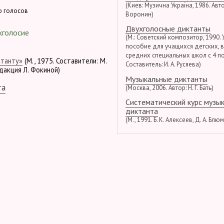
(Киев: Музична Україна, 1986. Автор
о голосов
Воронин)
Двухголосные диктанты
хголосие
(М.: Советский композитор, 1990.
пособие для учащихся детских, 
средних специальных школ с 4 по
ктанту»
(М., 1975. Составители: М.
Составитель: И. А. Русяева)
едакция Л. Фокиной)
Музыкальные диктанты
та
(Москва, 2006. Автор: Н. Г. Бать)
Систематический курс музы
диктанта
(М., 1991. Б. К. Алексеев, Д. А. Блю