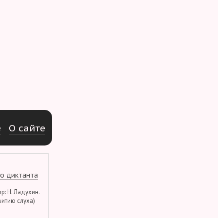
e
О
с
а
й
т
е
о диктанта
тор: Н. Ладухин.
витию слуха)