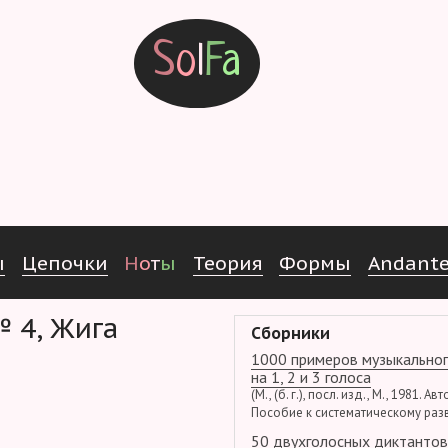
S
o
l
F
a
ы
Ц
е
п
о
ч
к
и
Н
о
т
ы
Т
е
о
р
и
я
Ф
о
р
м
ы
Andant
№ 4, Жига
Сборники
1000 примеров музыкальног
на 1, 2 и 3 голоса
(М., (б. г.), посл. изд., М., 1981. Ав
Пособие к систематическому раз
50 двухголосных диктантов