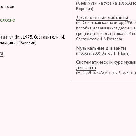
(Киев: Музична Україна, 1986. Автор
голосов
Воронин)
Двухголосные диктанты
голосие
(М.: Советский композитор, 1990.
пособие для учащихся детских, 
средних специальных школ с 4 по
ктанту»
(М., 1975. Составители: М.
Составитель: И. А. Русяева)
едакция Л. Фокиной)
Музыкальные диктанты
та
(Москва, 2006. Автор: Н. Г. Бать)
Систематический курс музы
диктанта
(М., 1991. Б. К. Алексеев, Д. А. Блю