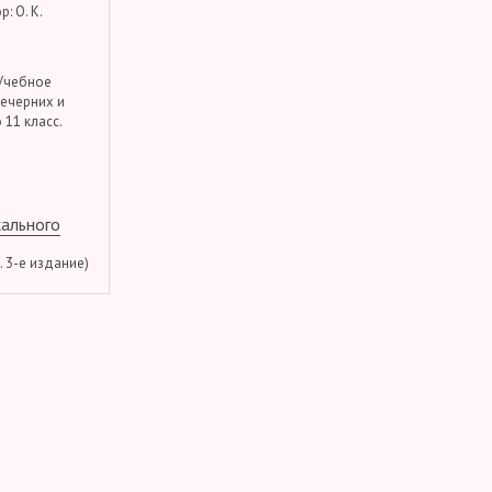
: О. К.
 Учебное
вечерних и
 11 класс.
кального
м. 3-е издание)