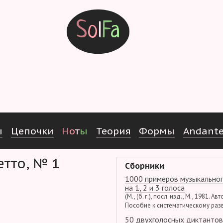
S
o
l
F
a
ы
Ц
е
п
о
ч
к
и
Н
о
т
ы
Т
е
о
р
и
я
Ф
о
р
м
ы
Andant
етто, № 1
Сборники
1000 примеров музыкальног
на 1, 2 и 3 голоса
(М., (б. г.), посл. изд., М., 1981. Ав
Пособие к систематическому раз
50 двухголосных диктантов