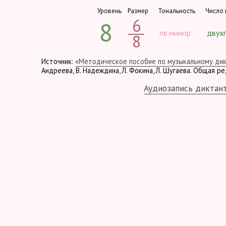
Уровень
Размер
Тональность
Число 
6
8
ля минор
двух
8
Источник:
«Методическое пособие по музыкальному ди
Андреева, В. Надеждина, Л. Фокина, Л. Шугаева. Общая р
Аудиозапись диктан