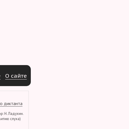
e
О
с
а
й
т
е
о диктанта
тор: Н. Ладухин.
витию слуха)