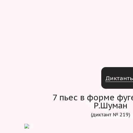
Д
и
к
т
а
н
т
7 пьес в форме фуг
Р.Шуман
(диктант № 219)