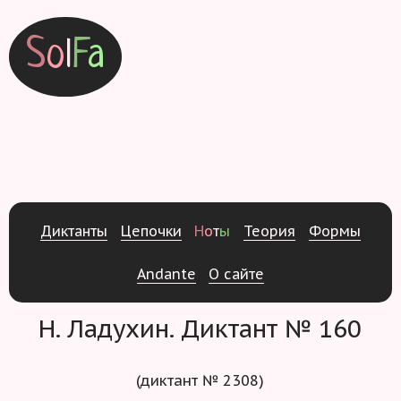
S
o
l
F
a
Д
и
к
т
а
н
т
ы
Ц
е
п
о
ч
к
и
Н
о
т
ы
Т
е
о
р
и
я
Ф
о
р
м
ы
Andante
О
с
а
й
т
е
Н. Ладухин. Диктант № 160
(диктант № 2308)