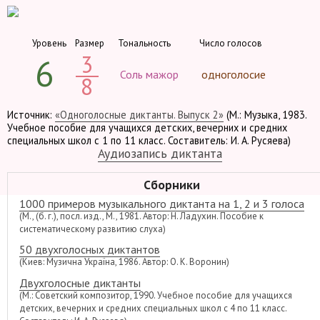
Уровень
Размер
Тональность
Число голосов
3
6
Соль мажор
одноголосие
8
Источник:
«Одноголосные диктанты. Выпуск 2»
(М.: Музыка, 1983.
Учебное пособие для учащихся детских, вечерних и средних
специальных школ с 1 по 11 класс. Составитель: И. А. Русяева)
Аудиозапись диктанта
Сборники
1000 примеров музыкального диктанта на 1, 2 и 3 голоса
(М., (б. г.), посл. изд., М., 1981. Автор: Н. Ладухин. Пособие к
систематическому развитию слуха)
50 двухголосных диктантов
(Киев: Музична Україна, 1986. Автор: О. К. Воронин)
Двухголосные диктанты
(М.: Советский композитор, 1990. Учебное пособие для учащихся
детских, вечерних и средних специальных школ с 4 по 11 класс.