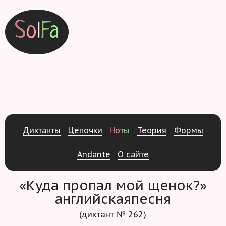
S
o
l
F
a
Д
и
к
т
а
н
т
ы
Ц
е
п
о
ч
к
и
Н
о
т
ы
Т
е
о
р
и
я
Ф
о
р
м
ы
Andante
О
с
а
й
т
е
«Куда пропал мой щенок?»
английскаяпесня
(диктант № 262)