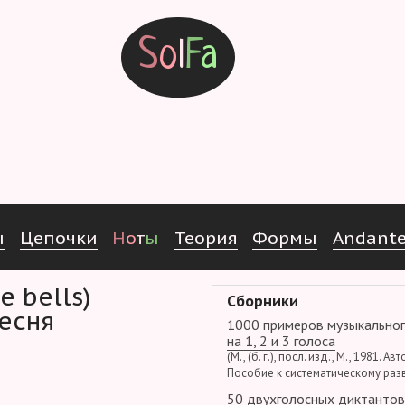
S
o
l
F
a
ы
Ц
е
п
о
ч
к
и
Н
о
т
ы
Т
е
о
р
и
я
Ф
о
р
м
ы
Andant
le bells)
Сборники
есня
1000 примеров музыкальног
на 1, 2 и 3 голоса
(М., (б. г.), посл. изд., М., 1981. Ав
Пособие к систематическому раз
50 двухголосных диктантов