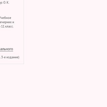
: О. К.
 Учебное
вечерних и
 11 класс.
кального
м. 3-е издание)