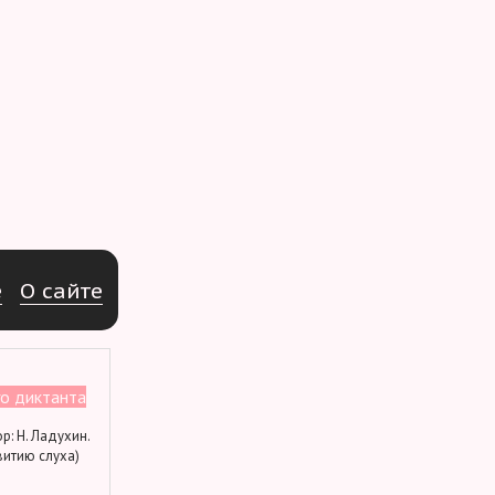
e
О
с
а
й
т
е
о диктанта
тор: Н. Ладухин.
витию слуха)