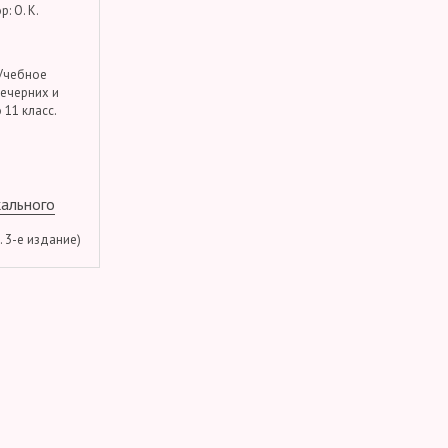
: О. К.
 Учебное
вечерних и
 11 класс.
кального
м. 3-е издание)