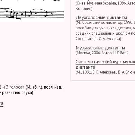
(Киев: Музична Україна, 1986. Автор
Воронин)
Двухголосные диктанты
(М.: Советский композитор, 1990.
пособие для учащихся детских, 
средних специальных школ с 4 по
Составитель: И. А. Русяева)
Музыкальные диктанты
(Москва, 2006. Автор: Н. Г. Бать)
Систематический курс музы
диктанта
(М., 1991. Б. К. Алексеев, Д. А. Блю
 и 3 голоса»
(М., (б. г.), посл. изд.,
у развитию слуха)
та