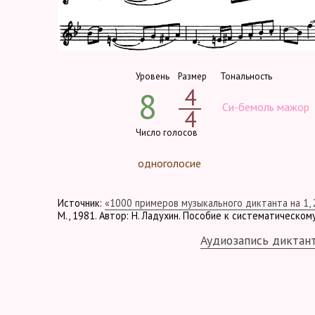
Уровень
Размер
Тональность
4
8
Си-бемоль мажор
4
Число голосов
одноголосие
Источник:
«1000 примеров музыкального диктанта на 1, 2
М., 1981. Автор: Н. Ладухин. Пособие к систематическом
Аудиозапись диктан