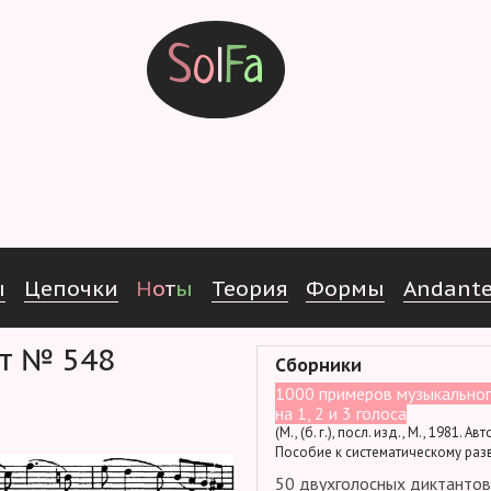
S
o
l
F
a
ы
Ц
е
п
о
ч
к
и
Н
о
т
ы
Т
е
о
р
и
я
Ф
о
р
м
ы
Andant
нт № 548
Сборники
1000 примеров музыкальног
на 1, 2 и 3 голоса
(М., (б. г.), посл. изд., М., 1981. Ав
Пособие к систематическому раз
50 двухголосных диктантов