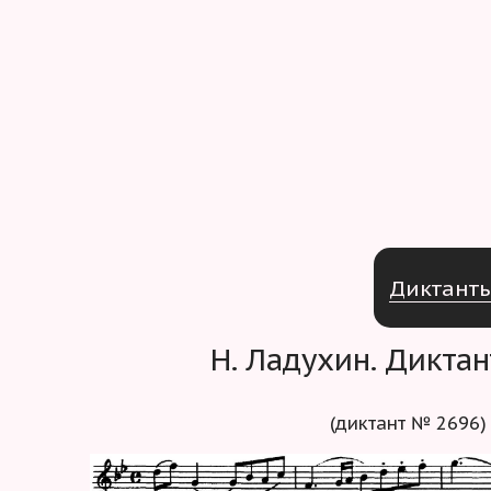
Д
и
к
т
а
н
т
Н. Ладухин. Дикта
(диктант № 2696)