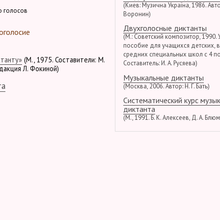
(Киев: Музична Україна, 1986. Автор
о голосов
Воронин)
Двухголосные диктанты
оголосие
(М.: Советский композитор, 1990.
пособие для учащихся детских, 
средних специальных школ с 4 по
ктанту»
(М., 1975. Составители: М.
Составитель: И. А. Русяева)
едакция Л. Фокиной)
Музыкальные диктанты
та
(Москва, 2006. Автор: Н. Г. Бать)
Систематический курс музы
диктанта
(М., 1991. Б. К. Алексеев, Д. А. Блю