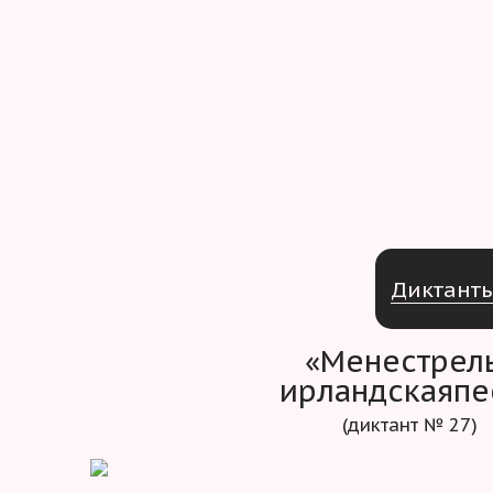
Д
и
к
т
а
н
т
«Менестрел
ирландскаяпе
(диктант № 27)