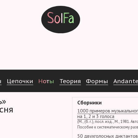
S
o
l
F
a
ы
Ц
е
п
о
ч
к
и
Н
о
т
ы
Т
е
о
р
и
я
Ф
о
р
м
ы
Andant
ь»
Сборники
сня
1000 примеров музыкальног
на 1, 2 и 3 голоса
(М., (б. г.), посл. изд., М., 1981. Ав
Пособие к систематическому раз
50 двухголосных диктантов