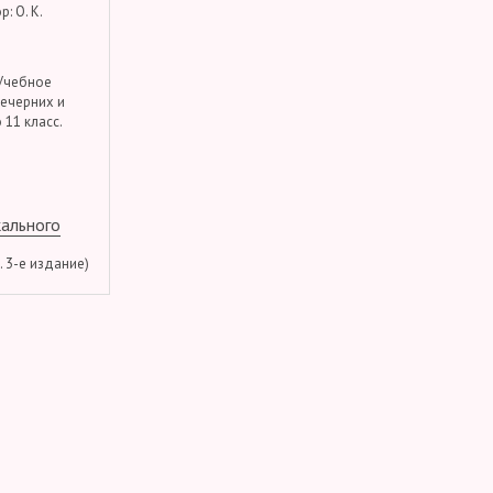
: О. К.
 Учебное
вечерних и
 11 класс.
кального
м. 3-е издание)