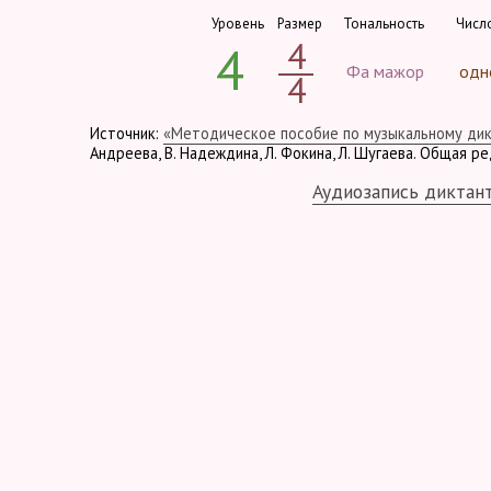
Уровень
Размер
Тональность
Числ
4
4
Фа мажор
одн
4
Источник:
«Методическое пособие по музыкальному ди
Андреева, В. Надеждина, Л. Фокина, Л. Шугаева. Общая р
Аудиозапись диктан