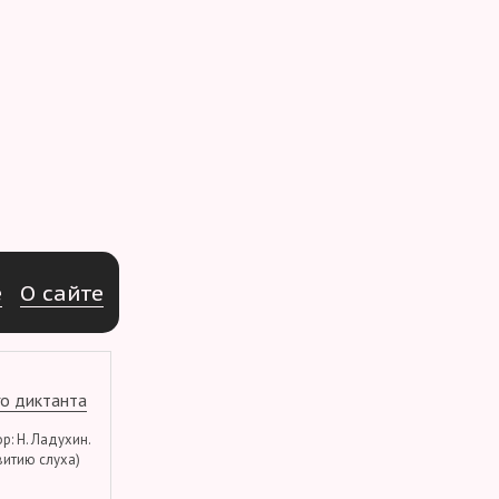
e
О
с
а
й
т
е
о диктанта
тор: Н. Ладухин.
витию слуха)