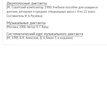
Двухголосные диктанты
(М.: Советский композитор, 1990. Учебное пособие для учащихся
детских, вечерних и средних специальных школ с 4 по 11 класс.
Составитель: И. А. Русяева)
Музыкальные диктанты
(Москва, 2006. Автор: Н. Г. Бать)
Систематический курс музыкального диктанта
(М., 1991. Б. К. Алексеев, Д. А. Блюм. 3-е издание)