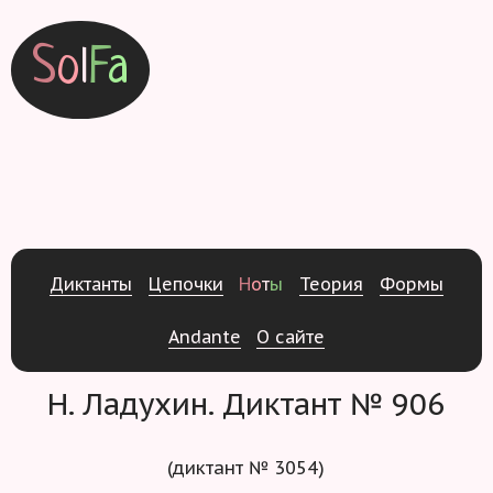
S
o
l
F
a
Д
и
к
т
а
н
т
ы
Ц
е
п
о
ч
к
и
Н
о
т
ы
Т
е
о
р
и
я
Ф
о
р
м
ы
Andante
О
с
а
й
т
е
Н. Ладухин. Диктант № 906
(диктант № 3054)