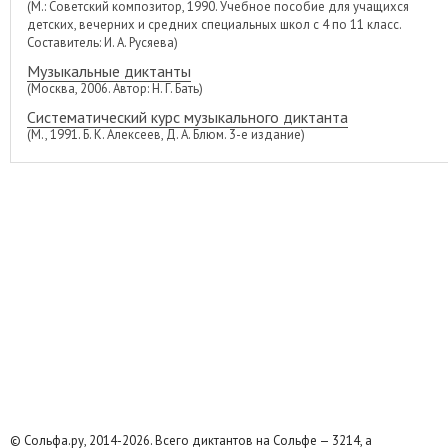
(М.: Советский композитор, 1990. Учебное пособие для учащихся
детских, вечерних и средних специальных школ с 4 по 11 класс.
Составитель: И. А. Русяева)
Музыкальные диктанты
(Москва, 2006. Автор: Н. Г. Бать)
Систематический курс музыкального диктанта
(М., 1991. Б. К. Алексеев, Д. А. Блюм. 3-е издание)
© Сольфа.ру, 2014-2026. Всего диктантов на Сольфе — 3214, а