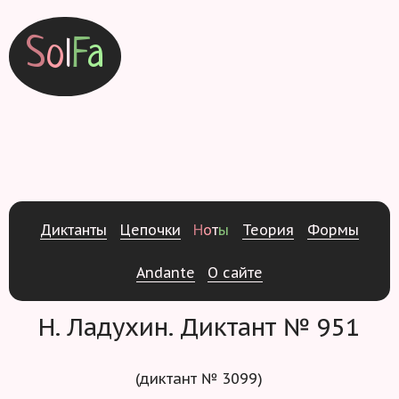
S
o
l
F
a
Д
и
к
т
а
н
т
ы
Ц
е
п
о
ч
к
и
Н
о
т
ы
Т
е
о
р
и
я
Ф
о
р
м
ы
Andante
О
с
а
й
т
е
Н. Ладухин. Диктант № 951
(диктант № 3099)