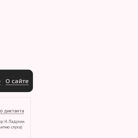
e
О
с
а
й
т
е
о диктанта
тор: Н. Ладухин.
витию слуха)