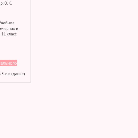
: О. К.
 Учебное
вечерних и
 11 класс.
кального
м. 3-е издание)