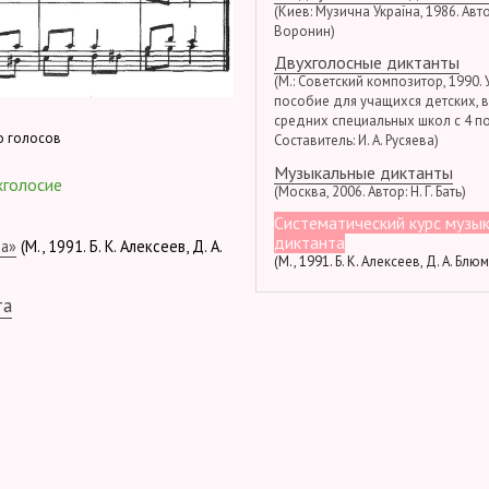
(Киев: Музична Україна, 1986. Автор
Воронин)
Двухголосные диктанты
(М.: Советский композитор, 1990.
пособие для учащихся детских, 
средних специальных школ с 4 по
о голосов
Составитель: И. А. Русяева)
Музыкальные диктанты
хголосие
(Москва, 2006. Автор: Н. Г. Бать)
Систематический курс музы
диктанта
та»
(М., 1991. Б. К. Алексеев, Д. А.
(М., 1991. Б. К. Алексеев, Д. А. Блю
та