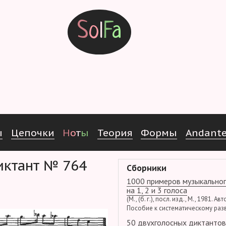
S
o
l
F
a
ы
Ц
е
п
о
ч
к
и
Н
о
т
ы
Т
е
о
р
и
я
Ф
о
р
м
ы
Andant
Диктант № 764
Сборники
1000 примеров музыкальног
на 1, 2 и 3 голоса
(М., (б. г.), посл. изд., М., 1981. Ав
Пособие к систематическому раз
50 двухголосных диктантов