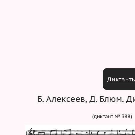
Д
и
к
т
а
н
т
Б. Алексеев, Д. Блюм. 
(диктант № 388)