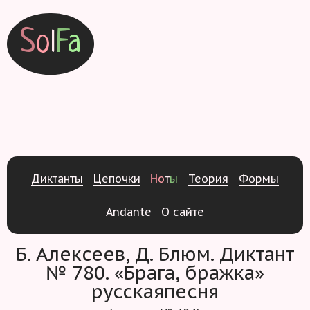
S
o
l
F
a
Д
и
к
т
а
н
т
ы
Ц
е
п
о
ч
к
и
Н
о
т
ы
Т
е
о
р
и
я
Ф
о
р
м
ы
Andante
О
с
а
й
т
е
Б. Алексеев, Д. Блюм. Диктант
№ 780. «Брага, бражка»
русскаяпесня