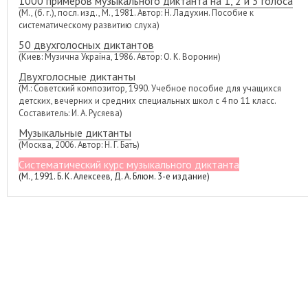
1000 примеров музыкального диктанта на 1, 2 и 3 голоса
(М., (б. г.), посл. изд., М., 1981. Автор: Н. Ладухин. Пособие к
систематическому развитию слуха)
50 двухголосных диктантов
(Киев: Музична Україна, 1986. Автор: О. К. Воронин)
Двухголосные диктанты
(М.: Советский композитор, 1990. Учебное пособие для учащихся
детских, вечерних и средних специальных школ с 4 по 11 класс.
Составитель: И. А. Русяева)
Музыкальные диктанты
(Москва, 2006. Автор: Н. Г. Бать)
Систематический курс музыкального диктанта
(М., 1991. Б. К. Алексеев, Д. А. Блюм. 3-е издание)