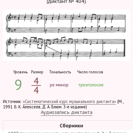
(диктант № 404)
Уровень
Размер
Тональность
Число голосов
4
9
ре минор
трехголосие
4
Источник:
«Систематический курс музыкального диктанта»
(М.,
1991. Б. К. Алексеев, Д. А. Блюм. 3-е издание)
Аудиозапись диктанта
Сборники