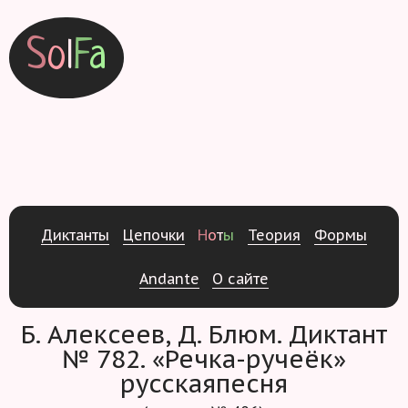
S
o
l
F
a
Д
и
к
т
а
н
т
ы
Ц
е
п
о
ч
к
и
Н
о
т
ы
Т
е
о
р
и
я
Ф
о
р
м
ы
Andante
О
с
а
й
т
е
Б. Алексеев, Д. Блюм. Диктант
№ 782. «Речка-ручеёк»
русскаяпесня