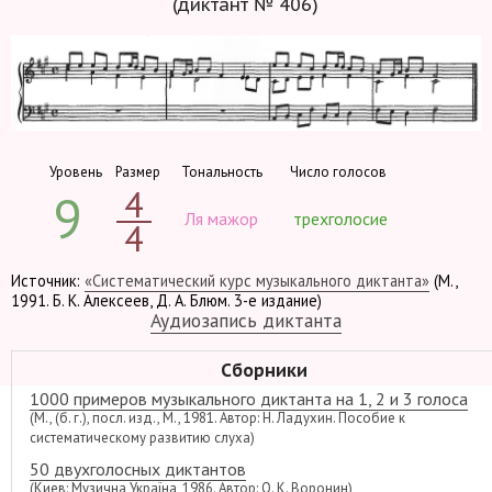
(диктант № 406)
Уровень
Размер
Тональность
Число голосов
4
9
Ля мажор
трехголосие
4
Источник:
«Систематический курс музыкального диктанта»
(М.,
1991. Б. К. Алексеев, Д. А. Блюм. 3-е издание)
Аудиозапись диктанта
Сборники
1000 примеров музыкального диктанта на 1, 2 и 3 голоса
(М., (б. г.), посл. изд., М., 1981. Автор: Н. Ладухин. Пособие к
систематическому развитию слуха)
50 двухголосных диктантов
(Киев: Музична Україна, 1986. Автор: О. К. Воронин)