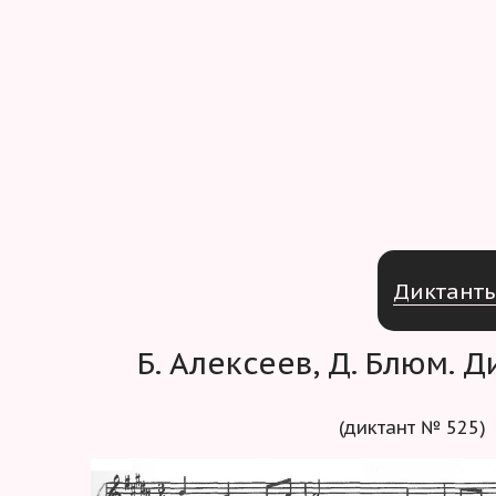
Д
и
к
т
а
н
т
Б. Алексеев, Д. Блюм. 
(диктант № 525)