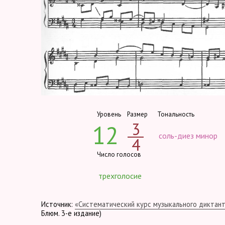
Уровень
Размер
Тональность
3
12
соль-диез минор
4
Число голосов
трехголосие
Источник:
«Систематический курс музыкального диктан
Блюм. 3-е издание)