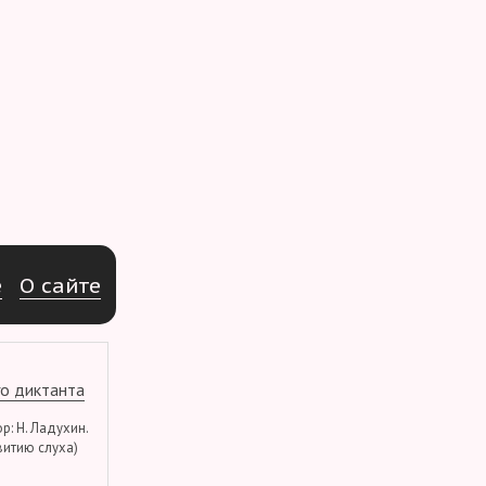
e
О
с
а
й
т
е
о диктанта
тор: Н. Ладухин.
витию слуха)