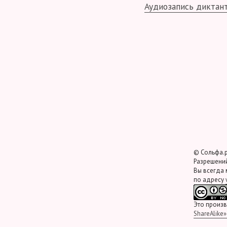
Аудиозапись диктан
© Сольфа.р
Разрешений
Вы всегда 
по адресу
Это произ
ShareAlike