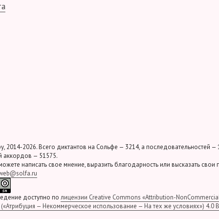
та
у, 2014-2026. Всего диктантов на Сольфе — 3214, а последовательностей — 
 аккордов — 51575.
можете написать свое мнение, выразить благодарность или высказать свои
web@solfa.ru
ведение доступно по
лицензии Creative Commons «Attribution-NonCommercia
» («Атрибуция — Некоммерческое использование — На тех же условиях») 4.0 