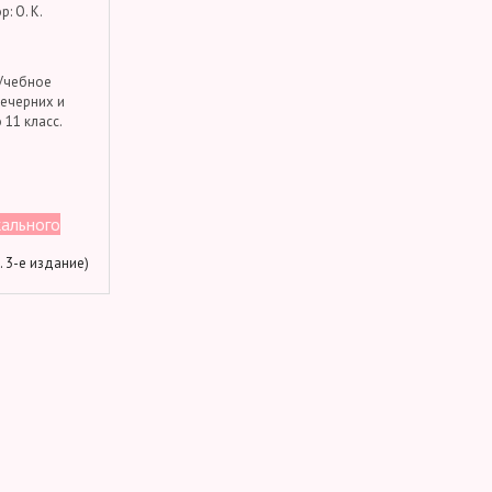
: О. К.
 Учебное
вечерних и
 11 класс.
кального
м. 3-е издание)