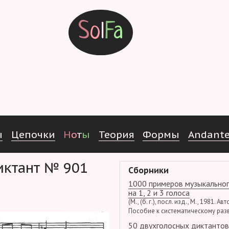
S
o
l
F
a
ы
Ц
е
п
о
ч
к
и
Н
о
т
ы
Т
е
о
р
и
я
Ф
о
р
м
ы
Andant
Диктант № 901
Сборники
1000 примеров музыкальног
на 1, 2 и 3 голоса
(М., (б. г.), посл. изд., М., 1981. Ав
Пособие к систематическому раз
50 двухголосных диктантов