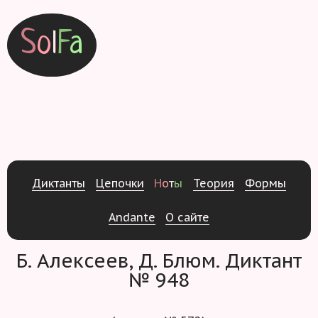
S
o
l
F
a
Д
и
к
т
а
н
т
ы
Ц
е
п
о
ч
к
и
Н
о
т
ы
Т
е
о
р
и
я
Ф
о
р
м
ы
Andante
О
с
а
й
т
е
Б. Алексеев, Д. Блюм. Диктант
№ 948