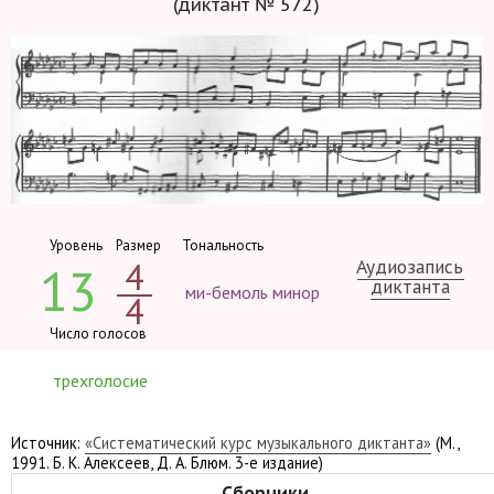
(диктант № 572)
Уровень
Размер
Тональность
Аудиозапись
4
13
диктанта
ми-бемоль минор
4
Число голосов
трехголосие
Источник:
«Систематический курс музыкального диктанта»
(М.,
1991. Б. К. Алексеев, Д. А. Блюм. 3-е издание)
Сборники