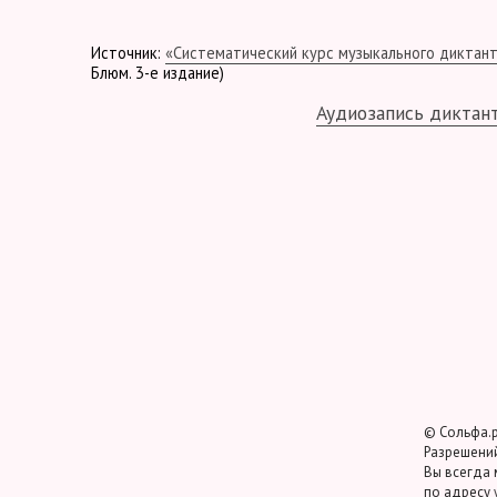
Источник:
«Систематический курс музыкального диктан
Блюм. 3-е издание)
Аудиозапись диктан
© Сольфа.р
Разрешений
Вы всегда 
по адресу