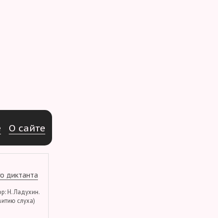
e
О
с
а
й
т
е
о диктанта
тор: Н. Ладухин.
витию слуха)