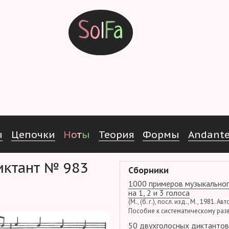
S
o
l
F
a
ы
Ц
е
п
о
ч
к
и
Н
о
т
ы
Т
е
о
р
и
я
Ф
о
р
м
ы
Andant
Диктант № 983
Сборники
1000 примеров музыкальног
на 1, 2 и 3 голоса
(М., (б. г.), посл. изд., М., 1981. Ав
Пособие к систематическому раз
50 двухголосных диктантов