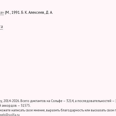
та»
(М., 1991. Б. К. Алексеев, Д. А.
та
у, 2014-2026. Всего диктантов на Сольфе — 3214, а последовательностей — 
 аккордов — 51575.
можете написать свое мнение, выразить благодарность или высказать свои
web@solfa.ru