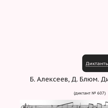
Д
и
к
т
а
н
т
Б. Алексеев, Д. Блюм. 
(диктант № 607)