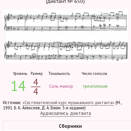
(диктант № 650)
Уровень
Размер
Тональность
Число голосов
4
14
Соль мажор
трехголосие
4
Источник:
«Систематический курс музыкального диктанта»
(М.,
1991. Б. К. Алексеев, Д. А. Блюм. 3-е издание)
Аудиозапись диктанта
Сборники