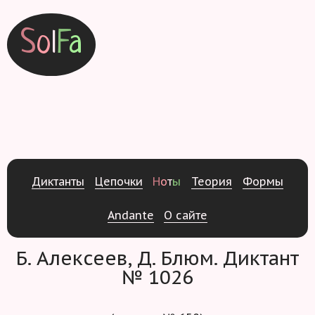
S
o
l
F
a
Д
и
к
т
а
н
т
ы
Ц
е
п
о
ч
к
и
Н
о
т
ы
Т
е
о
р
и
я
Ф
о
р
м
ы
Andante
О
с
а
й
т
е
Б. Алексеев, Д. Блюм. Диктант
№ 1026