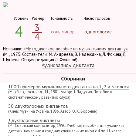
Уровень
Размер
Тональность
Число голосов
3
4
соль минор
одноголосие
4
Источник:
«Методическое пособие по музыкальному диктанту»
(М., 1975. Составители: М. Андреева, В. Надеждина, Л. Фокина, Л.
Шугаева. Общая редакция Л. Фокиной)
Аудиозапись диктанта
Сборники
1000 примеров музыкального диктанта на 1, 2 и 3 голоса
(М., (б. г.), посл. изд., М., 1981. Автор: Н. Ладухин. Пособие к
систематическому развитию слуха)
50 двухголосных диктантов
(Киев: Музична Україна, 1986. Автор: О. К. Воронин)
Двухголосные диктанты
(М.: Советский композитор, 1990. Учебное пособие для учащихся
детских, вечерних и средних специальных школ с 4 по 11 класс.