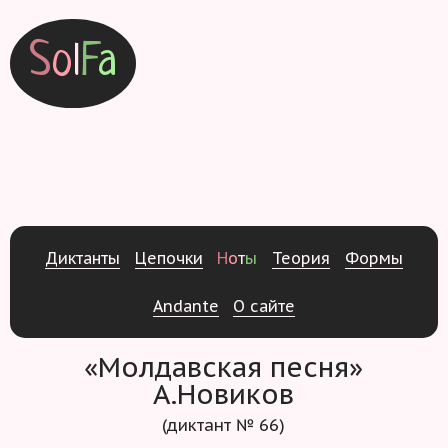
S
o
l
F
a
Д
и
к
т
а
н
т
ы
Ц
е
п
о
ч
к
и
Н
о
т
ы
Т
е
о
р
и
я
Ф
о
р
м
ы
Andante
О
с
а
й
т
е
«Молдавская песня»
А.Новиков
(диктант № 66)