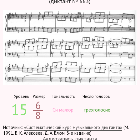
(диктант № 663)
Уровень
Размер
Тональность
Число голосов
6
15
Си мажор
трехголосие
8
Источник:
«Систематический курс музыкального диктанта»
(М.,
1991. Б. К. Алексеев, Д. А. Блюм. 3-е издание)
Аудиозапись диктанта