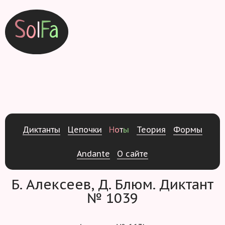
S
o
l
F
a
Д
и
к
т
а
н
т
ы
Ц
е
п
о
ч
к
и
Н
о
т
ы
Т
е
о
р
и
я
Ф
о
р
м
ы
Andante
О
с
а
й
т
е
Б. Алексеев, Д. Блюм. Диктант
№ 1039