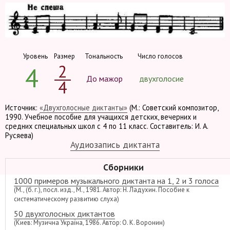
Уровень
Размер
Тональность
Число голосов
2
4
До мажор
двухголосие
4
Источник:
«Двухголосные диктанты»
(М.: Советский композитор,
1990. Учебное пособие для учащихся детских, вечерних и
средних специальных школ с 4 по 11 класс. Составитель: И. А.
Русяева)
Аудиозапись диктанта
Сборники
1000 примеров музыкального диктанта на 1, 2 и 3 голоса
(М., (б. г.), посл. изд., М., 1981. Автор: Н. Ладухин. Пособие к
систематическому развитию слуха)
50 двухголосных диктантов
(Киев: Музична Україна, 1986. Автор: О. К. Воронин)