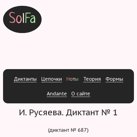
S
o
l
F
a
Д
и
к
т
а
н
т
ы
Ц
е
п
о
ч
к
и
Н
о
т
ы
Т
е
о
р
и
я
Ф
о
р
м
ы
Andante
О
с
а
й
т
е
И. Русяева. Диктант № 1
(диктант № 687)