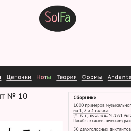
S
o
l
F
a
ы
Ц
е
п
о
ч
к
и
Н
о
т
ы
Т
е
о
р
и
я
Ф
о
р
м
ы
Andant
ант № 10
Сборники
1000 примеров музыкальног
на 1, 2 и 3 голоса
(М., (б. г.), посл. изд., М., 1981. Ав
Пособие к систематическому раз
50 двухголосных диктантов