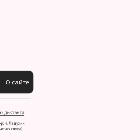
e
О
с
а
й
т
е
о диктанта
тор: Н. Ладухин.
витию слуха)