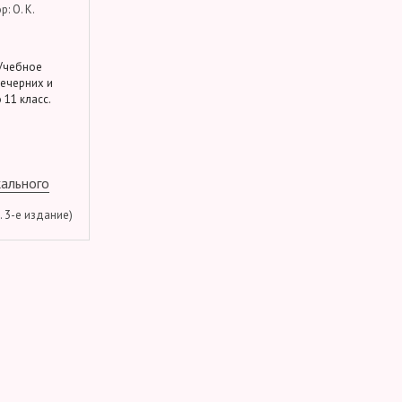
: О. К.
 Учебное
вечерних и
 11 класс.
кального
м. 3-е издание)