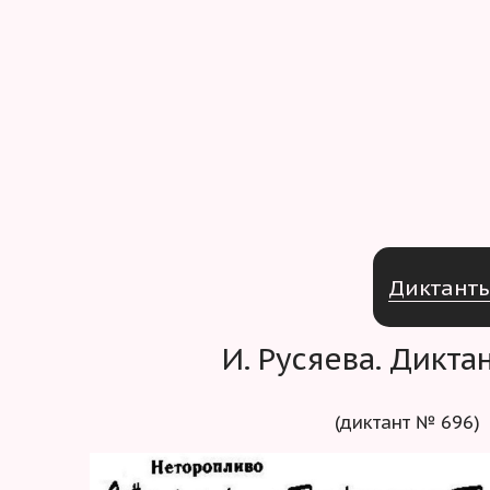
Д
и
к
т
а
н
т
И. Русяева. Дикт
(диктант № 696)