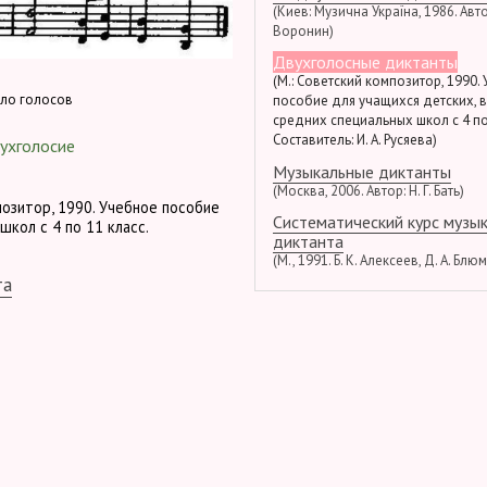
(Киев: Музична Україна, 1986. Автор
Воронин)
Двухголосные диктанты
(М.: Советский композитор, 1990.
ло голосов
пособие для учащихся детских, 
средних специальных школ с 4 по
Составитель: И. А. Русяева)
ухголосие
Музыкальные диктанты
(Москва, 2006. Автор: Н. Г. Бать)
позитор, 1990. Учебное пособие
Систематический курс музы
школ с 4 по 11 класс.
диктанта
(М., 1991. Б. К. Алексеев, Д. А. Блю
та