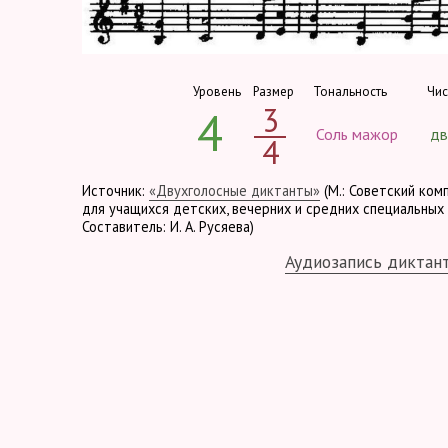
Уровень
Размер
Тональность
Чис
3
4
Соль мажор
дв
4
Источник:
«Двухголосные диктанты»
(М.: Советский ком
для учащихся детских, вечерних и средних специальных 
Составитель: И. А. Русяева)
Аудиозапись диктан